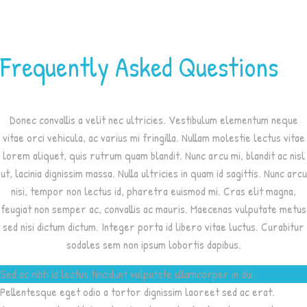
Frequently Asked Questions
Donec convallis a velit nec ultricies. Vestibulum elementum neque
vitae orci vehicula, ac varius mi fringilla. Nullam molestie lectus vitae
lorem aliquet, quis rutrum quam blandit. Nunc arcu mi, blandit ac nisl
ut, lacinia dignissim massa. Nulla ultricies in quam id sagittis. Nunc arcu
nisi, tempor non lectus id, pharetra euismod mi. Cras elit magna,
feugiat non semper ac, convallis ac mauris. Maecenas vulputate metus
sed nisi dictum dictum. Integer porta id libero vitae luctus. Curabitur
sodales sem non ipsum lobortis dapibus.
Sed ac nibh id lectus tincidunt vulputate ullamcorper in dui.
Pellentesque eget odio a tortor dignissim laoreet sed ac erat.