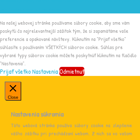
Web Logopedys je chránený pred botmi nástrojom Cloudflare Turnstile. Viac tu:
Zásady ochrany osobných
údajov Cloudflare
a
Turnstile Privacy Addendum
.
Na našej webovej stránke používame súbory cookie, aby sme vám
poskytli čo najrelevantnejší zážitok tým, že si zapamätáme vaše
preferencie a opakované návštevy. Kliknutím na "Prijať všetko"
súhlasíte s používaním VŠETKÝCH súborov cookie. Súhlas pre
vybrané typy súborov cookie môžete poskytnúť kliknutím na tlačidlo
"Nastavenia".
Prijať všetko
Nastavenia
Odmietnuť
Close
Nastavenia súkromia
Táto webová stránka používa súbory cookie na zlepšenie
vášho zážitku pri prechádzaní webom. Z nich sa vo vašom