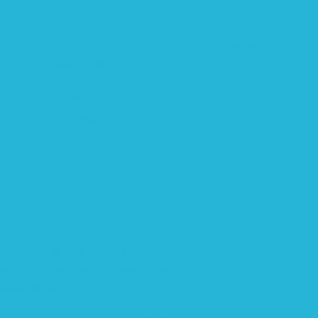
Staňte sa našimi
Sledujte nás
priateľmi
Instagram
Sledujte nás
Čítajte s nami
Prečítať
Copyright © 2018 - 2023 Fotografie na tomto webovom sídle
podliehajú Autorskému zákonu - zákon č. 185/2015 Z. z. /
Ochrana
osobných údajov