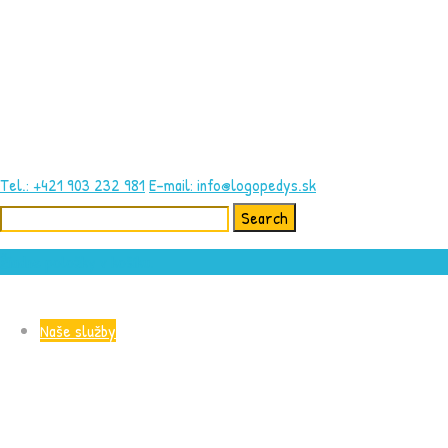
Tel.: +421 903 232 981
E-mail: info@logopedys.sk
Search
for:
Žiadne položky v košíku.
Naše služby