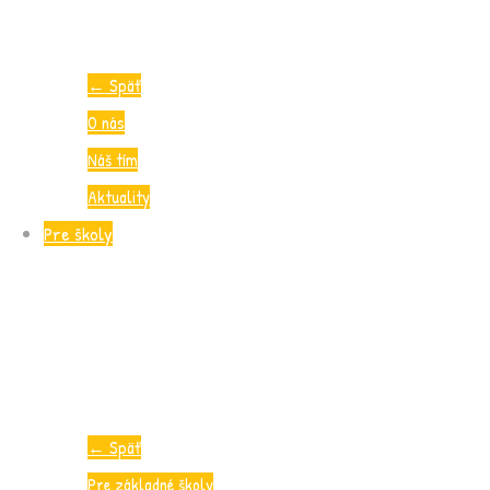
←
Späť
O nás
Náš tím
Aktuality
Pre školy
←
Späť
Pre základné školy