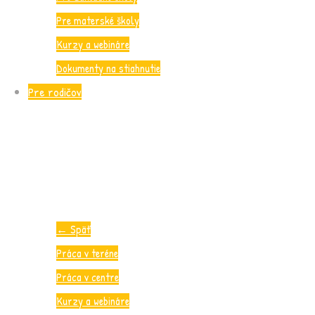
Pre materské školy
Kurzy a webináre
Dokumenty na stiahnutie
Pre rodičov
←
Späť
Práca v teréne
Práca v centre
Kurzy a webináre