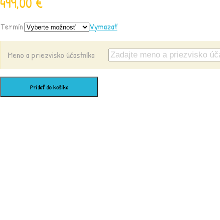
499,00
€
Termín
Vymazať
Meno a priezvisko účastníka
Pridať do košíka