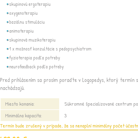
skupinovú ergoterapiu
oxygenoterapiu
bazálnu stimuláciu
animoterapiu
skupinová muzikoterapiu
1 x možnosť konzultácie s pedopsychiatrom
fyzioterapia podľa potreby
neurofeedback podľa potreby
Pred prihlásením sa prosím poraďte v Logopedys, ktorý termín si 
nachádzajú.
Miesto konania:
Súkromné špecializované centrum po
Minimálna kapacita:
3
Termín bude zrušený v prípade, že sa nenaplní minimálny počet účastn