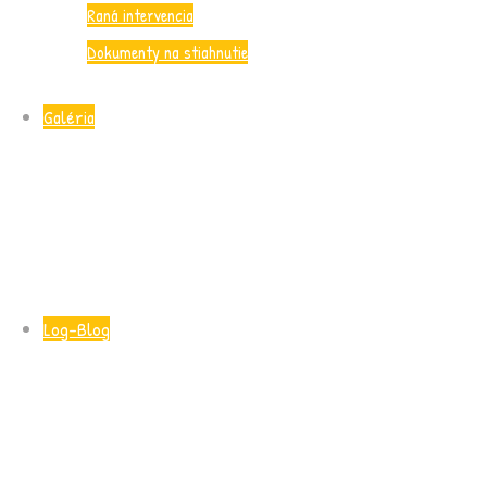
Raná intervencia
Dokumenty na stiahnutie
Galéria
Log-Blog