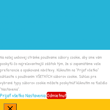
Copyright © 2018 - 2023 Fotografie na tomto webovom sídle
podliehajú Autorskému zákonu - zákon č. 185/2015 Z. z. /
Ochrana
osobných údajov
Web Logopedys je chránený pred botmi nástrojom Cloudflare Turnstile. Viac tu:
Zásady ochrany osobných
údajov Cloudflare
a
Turnstile Privacy Addendum
.
Na našej webovej stránke používame súbory cookie, aby sme vám
poskytli čo najrelevantnejší zážitok tým, že si zapamätáme vaše
preferencie a opakované návštevy. Kliknutím na "Prijať všetko"
súhlasíte s používaním VŠETKÝCH súborov cookie. Súhlas pre
vybrané typy súborov cookie môžete poskytnúť kliknutím na tlačidlo
"Nastavenia".
Prijať všetko
Nastavenia
Odmietnuť